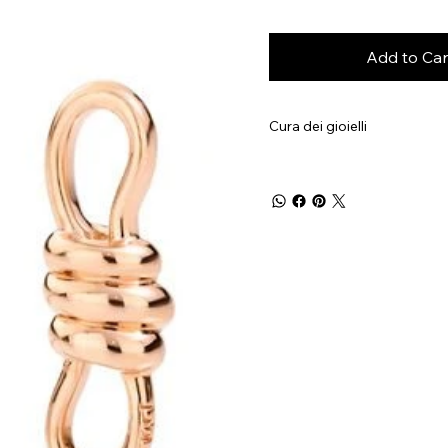
Add to Car
Cura dei gioielli