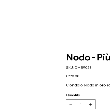
Nodo - Più
SKU
SKU:
DMB9028
DMB9028
Price
€220.00
Ciondolo Nodo in oro ro
Quantity