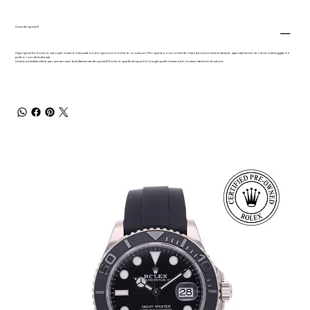
Cura dei gioielli
Ogni gioiello Dodo è nato per essere indossato tutti i giorni e in tutte le occasioni. Per questo non richiede manutenzioni straordinarie, specialmente se viene maneggiato e
pulito con delicatezza.
Una buona abitudine per preservare la brillantezza dei gioielli Dodo è quella di riporli in luoghi puliti ed asciutti, lontani da fonti di calore.