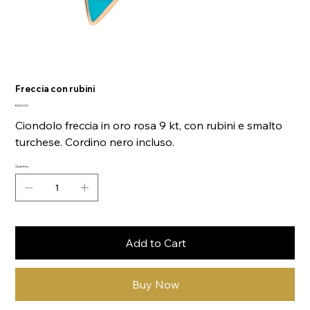
Freccia con rubini
Price
€250.00
Ciondolo freccia in oro rosa 9 kt, con rubini e smalto
turchese. Cordino nero incluso.
Quantity
Add to Cart
Buy Now