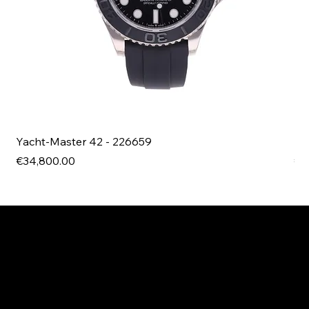
Yacht-Master 42 - 226659
Bl
Price
Pri
€34,800.00
€4