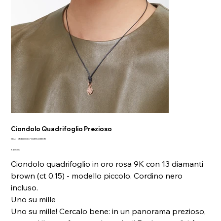
Ciondolo Quadrifoglio Prezioso
SKU
SKU:
DMB2008_FOURS_DBR9R
DMB2008_FOURS_DBR9R
Price
€465.00
Ciondolo quadrifoglio in oro rosa 9K con 13 diamanti
brown (ct 0.15) - modello piccolo. Cordino nero
incluso.
Uno su mille
Uno su mille! Cercalo bene: in un panorama prezioso,