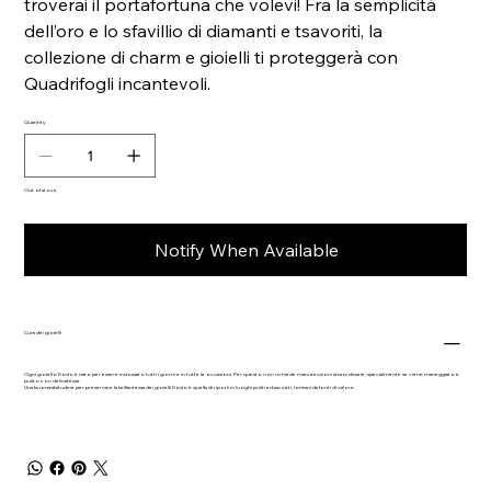
troverai il portafortuna che volevi! Fra la semplicità
dell’oro e lo sfavillio di diamanti e tsavoriti, la
collezione di charm e gioielli ti proteggerà con
Quadrifogli incantevoli.
Quantity
Out of stock
Notify When Available
Cura dei gioielli
Ogni gioiello Dodo è nato per essere indossato tutti i giorni e in tutte le occasioni. Per questo non richiede manutenzioni straordinarie, specialmente se viene maneggiato e
pulito con delicatezza.
Una buona abitudine per preservare la brillantezza dei gioielli Dodo è quella di riporli in luoghi puliti ed asciutti, lontani da fonti di calore.