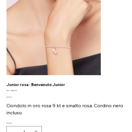
Junior rosa - Benvenuto Junior
SKU
SKU:
DMB5002
DMB5002
Price
€170.00
Ciondolo in oro rosa 9 kt e smalto rosa. Cordino nero
incluso.
Quantity