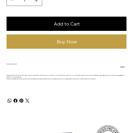
Add to Cart
Buy Now
Cura dei gioielli
Ogni gioiello Dodo è nato per essere indossato tutti i giorni e in tutte le occasioni. Per questo non richiede manutenzioni straordinarie, specialmente se viene maneggiato e
pulito con delicatezza.
Una buona abitudine per preservare la brillantezza dei gioielli Dodo è quella di riporli in luoghi puliti ed asciutti, lontani da fonti di calore.