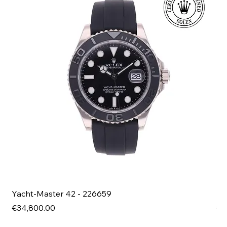
Yacht-Master 42 - 226659
Bl
Price
Pri
€34,800.00
€4