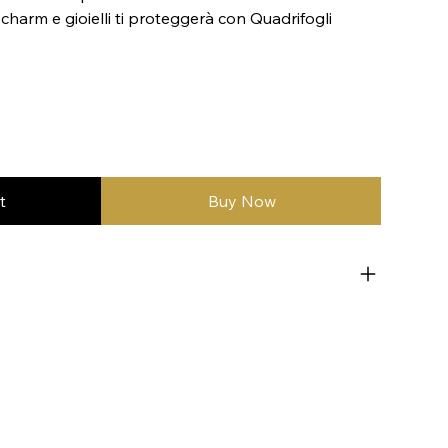
di charm e gioielli ti proteggerà con Quadrifogli
t
Buy Now