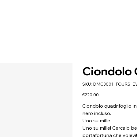
Ciondolo 
SKU
SKU:
DMC3001_FOURS_E
DMC3001_FOURS_EVE9R
Price
€220.00
Ciondolo quadrifoglio i
nero incluso.
Uno su mille
Uno su mille! Cercalo be
portafortuna che volevi! F