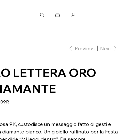
Previous
Next
O LETTERA ORO
DIAMANTE
B09R
 rosa 9K, custodisce un messaggio fatto di gesti e
n diamante bianco. Un gioiello raffinato per la Festa
r dirle “Mi leggi dentro”. Da sempre.