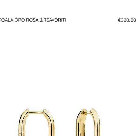
Price
OALA ORO ROSA & TSAVORITI
€320.00