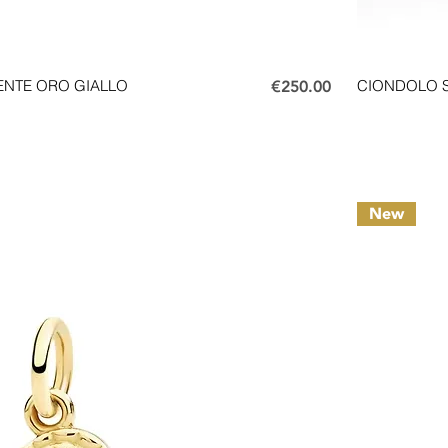
Price
ENTE ORO GIALLO
€250.00
CIONDOLO 
New