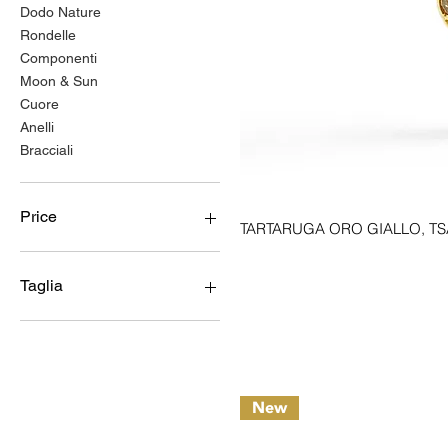
Dodo Nature
Rondelle
Componenti
Moon & Sun
Cuore
Anelli
Bracciali
Price
TARTARUGA ORO GIALLO, TS
€17
€4,000
Taglia
16
17
18
19
New
20
21