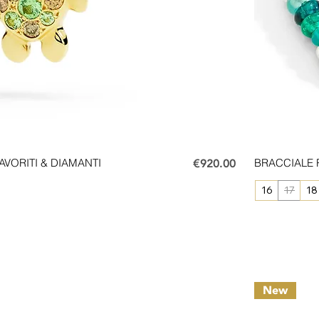
Price
AVORITI & DIAMANTI
€920.00
BRACCIALE 
16
17
18
New