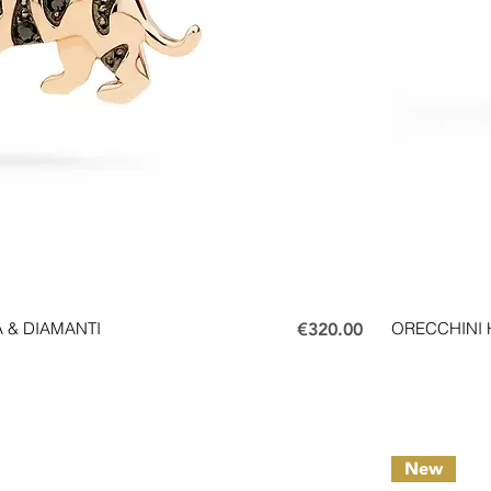
Price
 & DIAMANTI
€320.00
ORECCHINI 
New