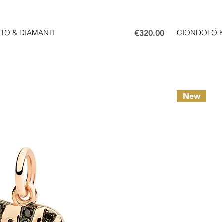
Price
TO & DIAMANTI
€320.00
CIONDOLO K
New