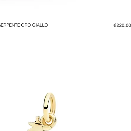
Price
SERPENTE ORO GIALLO
€220.00