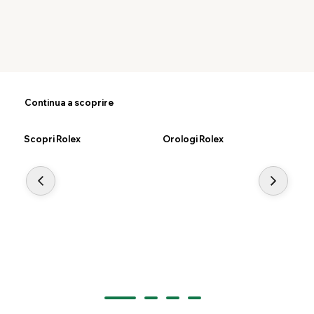
Continua a scoprire
Scopri Rolex
Orologi Rolex
Nu