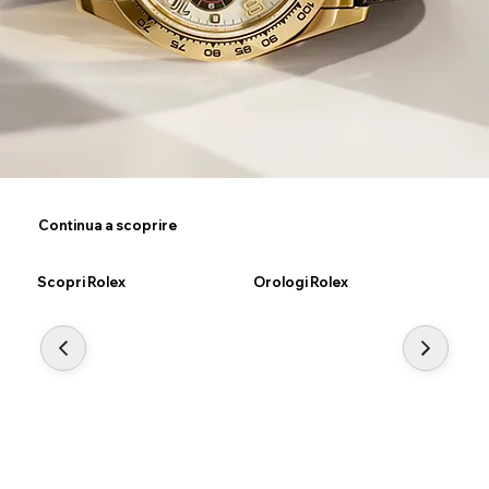
Continua a scoprire
Scopri Rolex
Orologi Rolex
Nu