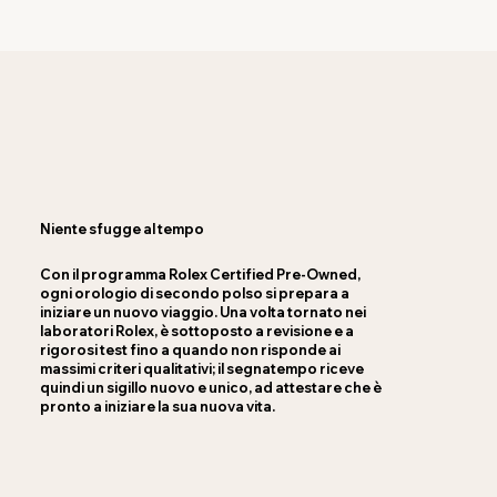
Niente sfugge al tempo
Con il programma Rolex Certified Pre-Owned,
ogni orologio di secondo polso si prepara a
iniziare un nuovo viaggio. Una volta tornato nei
laboratori Rolex, è sottoposto a revisione e a
rigorosi test fino a quando non risponde ai
massimi criteri qualitativi; il segnatempo riceve
quindi un sigillo nuovo e unico, ad attestare che è
pronto a iniziare la sua nuova vita.