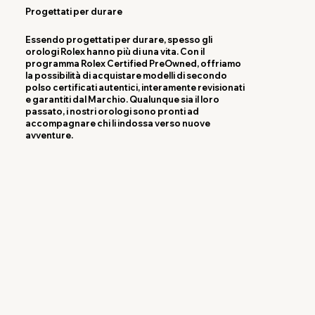
Progettati per durare
Essendo progettati per durare, spesso gli
orologi Rolex hanno più di una vita. Con il
programma Rolex Certified PreOwned, offriamo
la possibilità di acquistare modelli di secondo
polso certificati autentici, interamente revisionati
e garantiti dal Marchio. Qualunque sia il loro
passato, i nostri orologi sono pronti ad
accompagnare chi li indossa verso nuove
avventure.