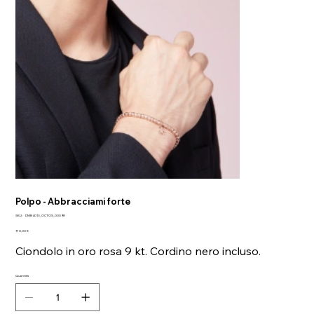
Polpo - Abbracciami forte
SKU
SKU:
DMB4013_OCTOS_0009R
DMB4013_OCTOS_0009R
Prezzo
170,00 €
Ciondolo in oro rosa 9 kt. Cordino nero incluso.
Quantità