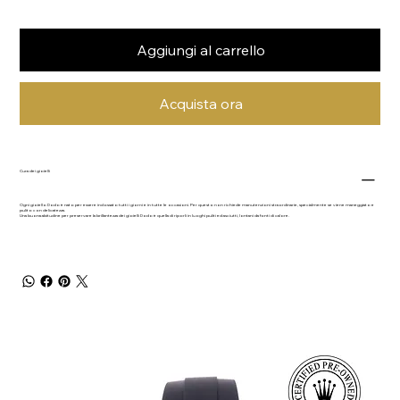
Aggiungi al carrello
Acquista ora
Cura dei gioielli
Ogni gioiello Dodo è nato per essere indossato tutti i giorni e in tutte le occasioni. Per questo non richiede manutenzioni straordinarie, specialmente se viene maneggiato e
pulito con delicatezza.
Una buona abitudine per preservare la brillantezza dei gioielli Dodo è quella di riporli in luoghi puliti ed asciutti, lontani da fonti di calore.