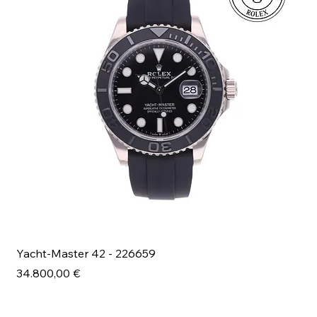
Yacht-Master 42 - 226659
Bl
Prezzo
Pr
34.800,00 €
49