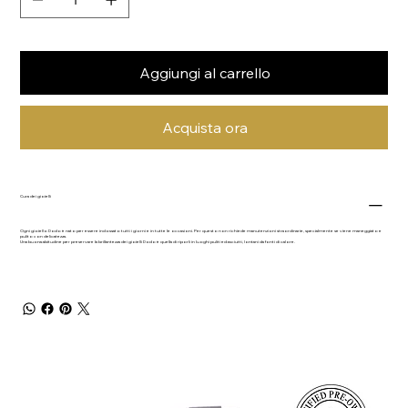
Aggiungi al carrello
Acquista ora
Cura dei gioielli
Ogni gioiello Dodo è nato per essere indossato tutti i giorni e in tutte le occasioni. Per questo non richiede manutenzioni straordinarie, specialmente se viene maneggiato e
pulito con delicatezza.
Una buona abitudine per preservare la brillantezza dei gioielli Dodo è quella di riporli in luoghi puliti ed asciutti, lontani da fonti di calore.