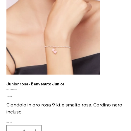
Junior rosa - Benvenuto Junior
SKU
SKU:
DMB5002
DMB5002
Prezzo
170,00 €
Ciondolo in oro rosa 9 kt e smalto rosa. Cordino nero
incluso.
Quantità