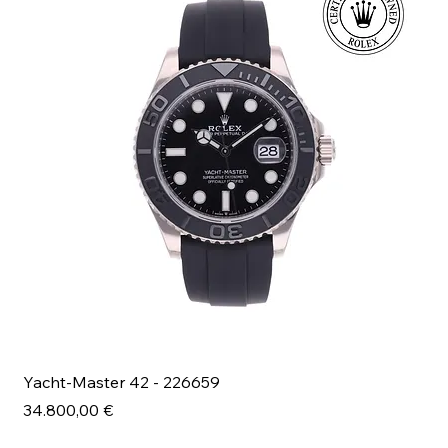
Yacht-Master 42 - 226659
Bl
Prezzo
Pr
34.800,00 €
49