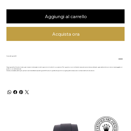
Aggiungi al carrello
Acquista ora
Cura dei gioielli
Ogni gioiello Dodo è nato per essere indossato tutti i giorni e in tutte le occasioni. Per questo non richiede manutenzioni straordinarie, specialmente se viene maneggiato e
pulito con delicatezza.
Una buona abitudine per preservare la brillantezza dei gioielli Dodo è quella di riporli in luoghi puliti ed asciutti, lontani da fonti di calore.