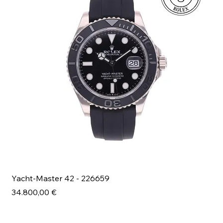
Yacht-Master 42 - 226659
Bl
Prezzo
Pr
34.800,00 €
49