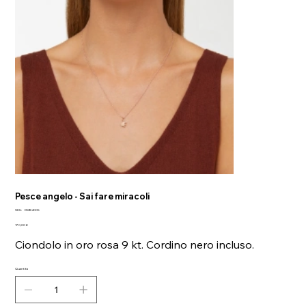
Pesce angelo - Sai fare miracoli
SKU
SKU:
DMB4005
DMB4005
Prezzo
170,00 €
Ciondolo in oro rosa 9 kt. Cordino nero incluso.
Quantità