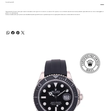
Cura dei gioielli
Ogni gioiello Dodo è nato per essere indossato tutti i giorni e in tutte le occasioni. Per questo non richiede manutenzioni straordinarie, specialmente se viene maneggiato e
pulito con delicatezza.
Una buona abitudine per preservare la brillantezza dei gioielli Dodo è quella di riporli in luoghi puliti ed asciutti, lontani da fonti di calore.