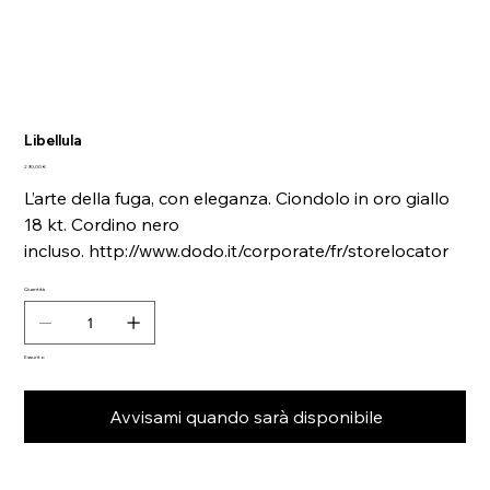
Libellula
Prezzo
290,00 €
L’arte della fuga, con eleganza. Ciondolo in oro giallo
18 kt. Cordino nero
incluso. http://www.dodo.it/corporate/fr/storelocator
Quantità
Esaurito
Avvisami quando sarà disponibile