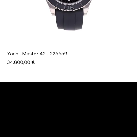
Yacht-Master 42 - 226659
Bl
Prezzo
Pr
34.800,00 €
49
ESPLORA MANI.BOUTIQUE
Rolex