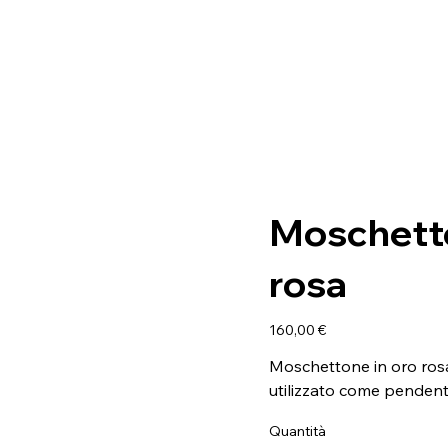
Moschetto
rosa
Prezzo
160,00 €
Moschettone in oro rosa 
utilizzato come pendent
Quantità