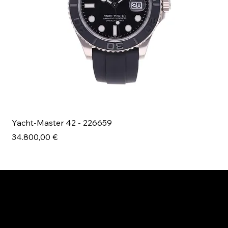
Yacht-Master 42 - 226659
Bl
Prezzo
Pr
34.800,00 €
49