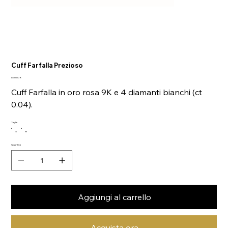
Cuff Farfalla Prezioso
Prezzo
890,00 €
Cuff Farfalla in oro rosa 9K e 4 diamanti bianchi (ct
0.04).
Taglia
S
M
Quantità
Aggiungi al carrello
Acquista ora