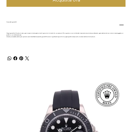
Cura dei gioielli
Ogni gioiello Dodo è nato per essere indossato tutti i giorni e in tutte le occasioni. Per questo non richiede manutenzioni straordinarie, specialmente se viene maneggiato e
pulito con delicatezza.
Una buona abitudine per preservare la brillantezza dei gioielli Dodo è quella di riporli in luoghi puliti ed asciutti, lontani da fonti di calore.