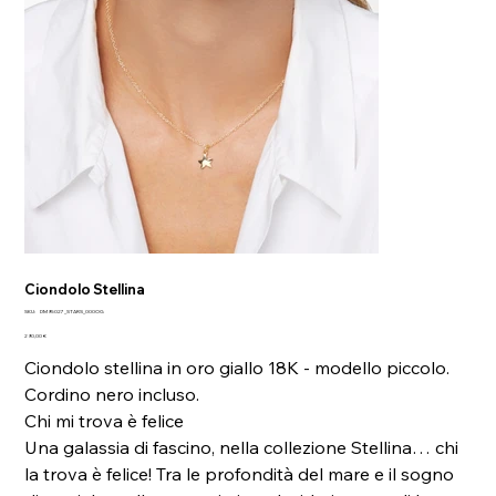
Ciondolo Stellina
SKU
SKU:
DM95027_STARS_000OG
DM95027_STARS_000OG
Prezzo
290,00 €
Ciondolo stellina in oro giallo 18K - modello piccolo.
Cordino nero incluso.
Chi mi trova è felice
Una galassia di fascino, nella collezione Stellina… chi
la trova è felice! Tra le profondità del mare e il sogno