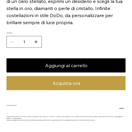
di un cielo stellato, esprimi un desiderio e scegli la tua
stella in oro, diamanti o perle di cristallo. Infinite
costellazioni in stile DoDo, da personalizzare per
brillare sempre di luce propria.
Quantità
Aggiungi al carrello
Acquista ora
Cura dei gioielli
Ogni gioiello Dodo è nato per essere indossato tutti i giorni e in tutte le occasioni. Per questo non richiede manutenzioni straordinarie, specialmente se viene maneggiato e
pulito con delicatezza.
Una buona abitudine per preservare la brillantezza dei gioielli Dodo è quella di riporli in luoghi puliti ed asciutti, lontani da fonti di calore.