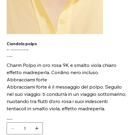
Ciondolo polpo
SKU
SKU:
DMC4009_OCTOS_EPV9R
DMC4009_OCTOS_EPV9R
Prezzo
170,00 €
Charm Polpo in oro rosa 9K e smalto viola chiaro
effetto madreperla. Cordino nero incluso.
Abbracciami forte
Abbracciami forte è il messaggio del polpo. Seguilo
nel suo viaggio: ti condurrà in un viaggio sottomarino,
nuotando tra flutti d’oro rosa i suoi iridescenti
tentacoli in smalto viola, effetto madreperla.
Quantità