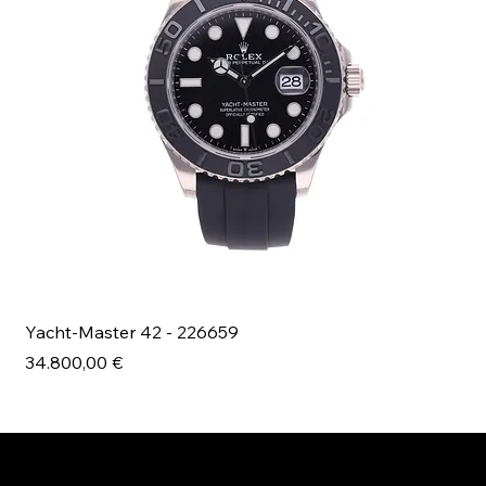
Yacht-Master 42 - 226659
Bl
Prezzo
Pr
34.800,00 €
49