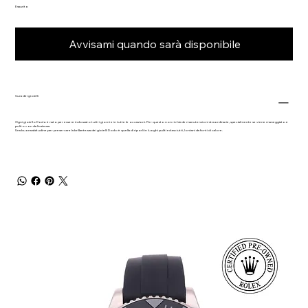
Esaurito
Avvisami quando sarà disponibile
Cura dei gioielli
Ogni gioiello Dodo è nato per essere indossato tutti i giorni e in tutte le occasioni. Per questo non richiede manutenzioni straordinarie, specialmente se viene maneggiato e
pulito con delicatezza.
Una buona abitudine per preservare la brillantezza dei gioielli Dodo è quella di riporli in luoghi puliti ed asciutti, lontani da fonti di calore.