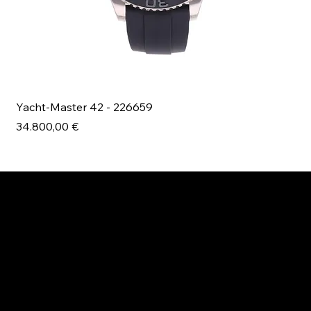
Yacht-Master 42 - 226659
Bl
Prezzo
Pr
34.800,00 €
49
ESPLORA MANI.BOUTIQUE
Rolex
Rolex Certified Pre-Owned