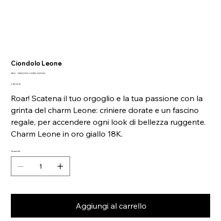
Ciondolo Leone
SKU
SKU:
DMC2001-LIONS-000OG
DMC2001-
Prezzo
LIONS-
290,00 €
000OG
Roar! Scatena il tuo orgoglio e la tua passione con la
grinta del charm Leone: criniere dorate e un fascino
regale, per accendere ogni look di bellezza ruggente.
Charm Leone in oro giallo 18K.
Quantità
Aggiungi al carrello