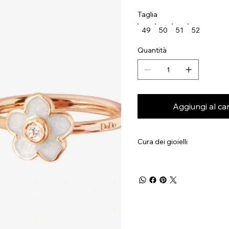
Taglia
49
50
51
52
Quantità
Aggiungi al car
Cura dei gioielli