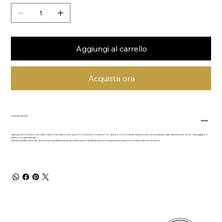
Aggiungi al carrello
Acquista ora
Cura dei gioielli
Ogni gioiello Dodo è nato per essere indossato tutti i giorni e in tutte le occasioni. Per questo non richiede manutenzioni straordinarie, specialmente se viene maneggiato e
pulito con delicatezza.
Una buona abitudine per preservare la brillantezza dei gioielli Dodo è quella di riporli in luoghi puliti ed asciutti, lontani da fonti di calore.