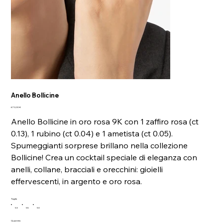
Anello Bollicine
Prezzo
670,00 €
Anello Bollicine in oro rosa 9K con 1 zaffiro rosa (ct
0.13), 1 rubino (ct 0.04) e 1 ametista (ct 0.05).
Spumeggianti sorprese brillano nella collezione
Bollicine! Crea un cocktail speciale di eleganza con
anelli, collane, bracciali e orecchini: gioielli
effervescenti, in argento e oro rosa.
Taglia
53
55
50
Quantità