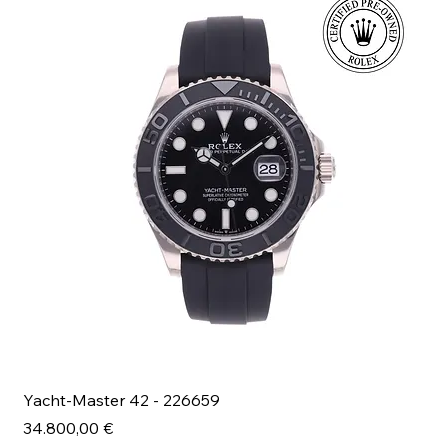
Yacht-Master 42 - 226659
Bl
Prezzo
Pr
34.800,00 €
49