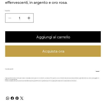
effervescenti, in argento e oro rosa.
Quantità
Aggiungi al carrello
Acquista ora
Cura dei gioielli
Ogni gioiello Dodo è nato per essere indossato tutti i giorni e in tutte le occasioni. Per questo non richiede manutenzioni straordinarie, specialmente se viene maneggiato e
pulito con delicatezza.
Una buona abitudine per preservare la brillantezza dei gioielli Dodo è quella di riporli in luoghi puliti ed asciutti, lontani da fonti di calore.