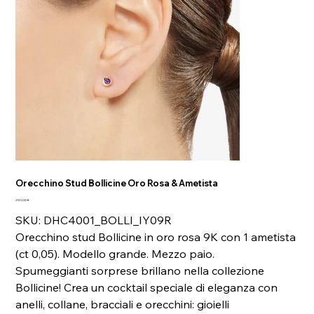
Orecchino Stud Bollicine Oro Rosa & Ametista
Prezzo
250,00 €
SKU: DHC4001_BOLLI_IY09R
Orecchino stud Bollicine in oro rosa 9K con 1 ametista
(ct 0,05). Modello grande. Mezzo paio.
Spumeggianti sorprese brillano nella collezione
Bollicine! Crea un cocktail speciale di eleganza con
anelli, collane, bracciali e orecchini: gioielli