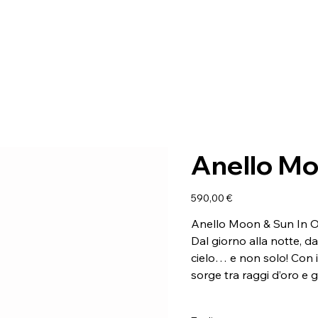
Anello Mo
Prezzo
590,00 €
Anello Moon & Sun In Or
Dal giorno alla notte, d
cielo… e non solo! Con i 
sorge tra raggi d’oro e