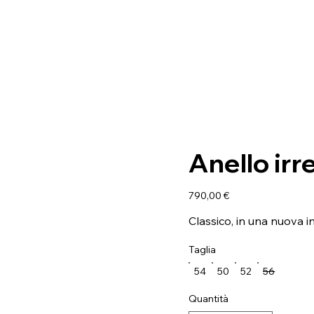
Anello irr
Prezzo
790,00 €
Classico, in una nuova i
Taglia
54
50
52
56
Quantità