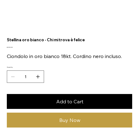
Stellina oro bianco - Chi mi trova è felice
Price
€200.00
Ciondolo in oro bianco 18kt. Cordino nero incluso.
Quantity
Add to Cart
Buy Now