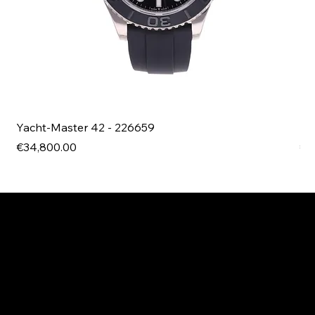
Yacht-Master 42 - 226659
Bl
Price
Pri
€34,800.00
€4
EXPLORE MANI.BOUTIQUE