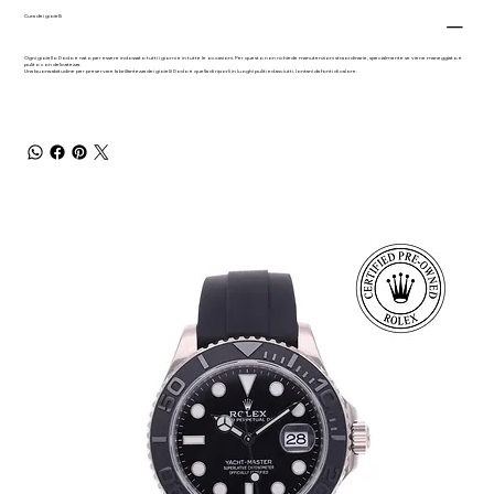
Cura dei gioielli
Ogni gioiello Dodo è nato per essere indossato tutti i giorni e in tutte le occasioni. Per questo non richiede manutenzioni straordinarie, specialmente se viene maneggiato e
pulito con delicatezza.
Una buona abitudine per preservare la brillantezza dei gioielli Dodo è quella di riporli in luoghi puliti ed asciutti, lontani da fonti di calore.