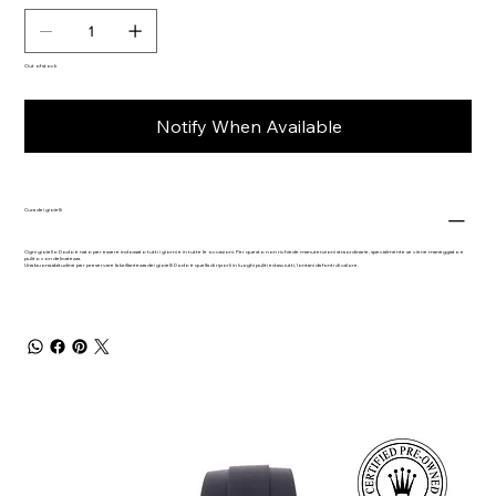
Out of stock
Notify When Available
Cura dei gioielli
Ogni gioiello Dodo è nato per essere indossato tutti i giorni e in tutte le occasioni. Per questo non richiede manutenzioni straordinarie, specialmente se viene maneggiato e
pulito con delicatezza.
Una buona abitudine per preservare la brillantezza dei gioielli Dodo è quella di riporli in luoghi puliti ed asciutti, lontani da fonti di calore.