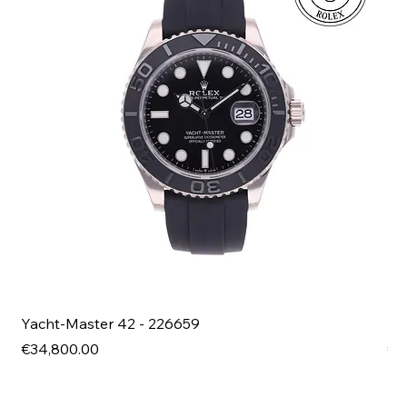
Yacht-Master 42 - 226659
Bl
Price
Pri
€34,800.00
€4