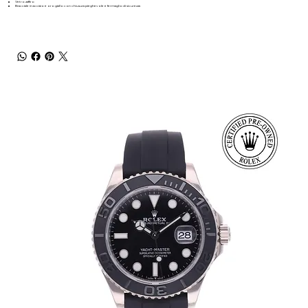
Vetro zaffiro
Bracciale in acciaio e oro giallo con chiusura pieghevole e fermaglio di sicurezza