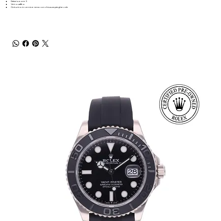
Datario a ore 3
Vetro zaffiro
Cinturino in vernice nera con chiusura pieghevole