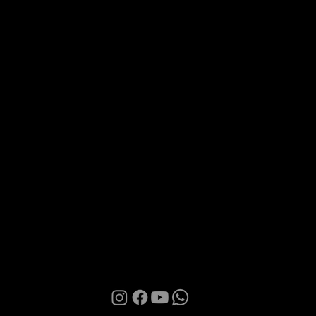
Via Roma 28, 07100 Sassari
MANI BOUTIQUE
The Boutique
Confidence
Partnership
Contacts
Terms of Use
Privacy Policy
Cookies
© 2026 | Manì Boutique S.r.l. | P.IVA. IT01580850905