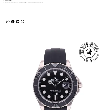
Vetro zaffiro
Bracciale in acciaio con chiusura pieghevole e fermaglio di sicurezza