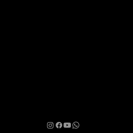
Via Roma 28, 07100 Sassari
MANI BOUTIQUE
The Boutique
Confidence
Partnership
Contacts
Terms of Use
Privacy Policy
Cookies
© 2026 | Manì Boutique S.r.l. | P.IVA. IT01580850905