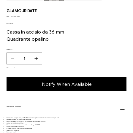
GLAMOUR DATE
SKU
SKU:
M55000-0103
M55000-
Price
0103
€2,840.00
Cassa in acciaio da 36 mm
Quadrante opalino
Quantity
Out of stock
Notify When Available
SPECIFICHE TECNICHE
Garanzia di cinque anni, trasferibile, senza registrazione né revisioni obbligatorie
Cassa in acciaio, 36 mm, finitura lucida
Movimento meccanico a carica automatica, Calibro T601
Autonomia di circa 38 ore
Corona di carica a vite in acciaio con logo TUDOR
Impermeabile fino a 100 m
Doppia lunetta in acciaio, finitura lucida
Quadrante Opalino
Datario a ore 3