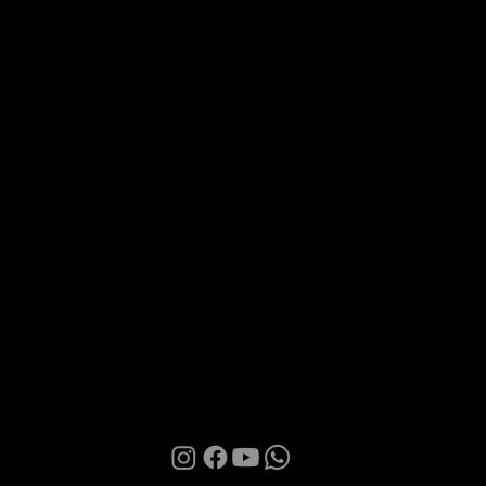
Via Roma 28, 07100 Sassari
MANI BOUTIQUE
The Boutique
Confidence
Partnership
Contacts
Terms of Use
Privacy Policy
Cookies
© 2026 | Manì Boutique S.r.l. | P.IVA. IT01580850905