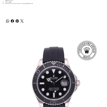
Datario a ore 3
Vetro zaffiro
Cinturino in vernice nera con chiusura pieghevole