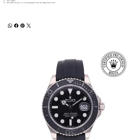
Vetro zaffiro
Bracciale in acciaio con chiusura pieghevole e fermaglio di sicurezza