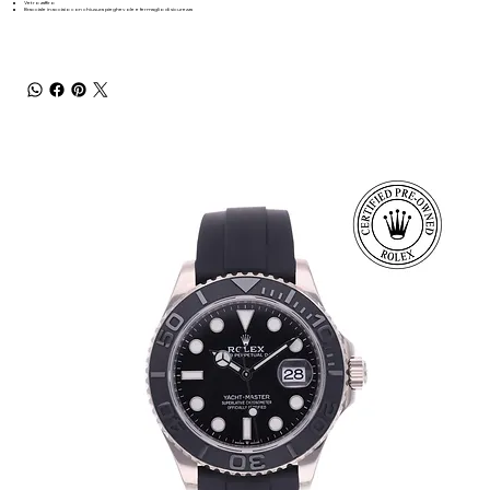
Vetro zaffiro
Bracciale in acciaio con chiusura pieghevole e fermaglio di sicurezza