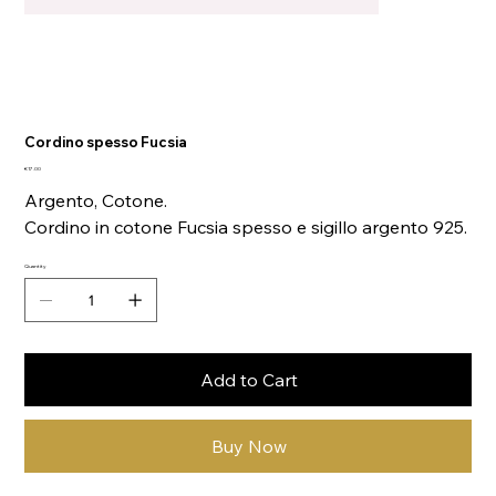
Cordino spesso Fucsia
Price
€17.00
Argento, Cotone.
Cordino in cotone Fucsia spesso e sigillo argento 925.
Quantity
Add to Cart
Buy Now