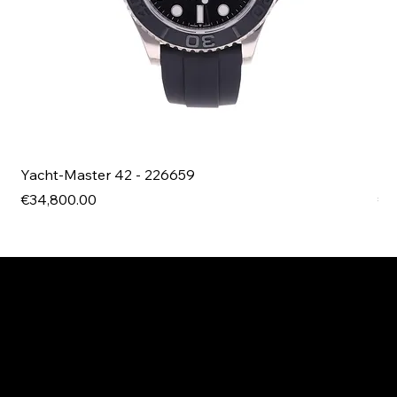
Yacht-Master 42 - 226659
Bl
Price
Pri
€34,800.00
€4
EXPLORE MANI.BOUTIQUE