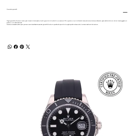
Cura dei gioielli
Ogni gioiello Dodo è nato per essere indossato tutti i giorni e in tutte le occasioni. Per questo non richiede manutenzioni straordinarie, specialmente se viene maneggiato e
pulito con delicatezza.
Una buona abitudine per preservare la brillantezza dei gioielli Dodo è quella di riporli in luoghi puliti ed asciutti, lontani da fonti di calore.