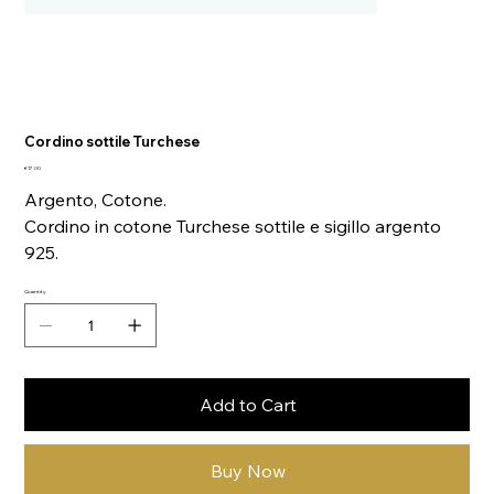
Cordino sottile Turchese
Price
€17.00
Argento, Cotone.
Cordino in cotone Turchese sottile e sigillo argento
925.
Quantity
Add to Cart
Buy Now