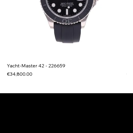
Yacht-Master 42 - 226659
Bl
Price
Pri
€34,800.00
€4