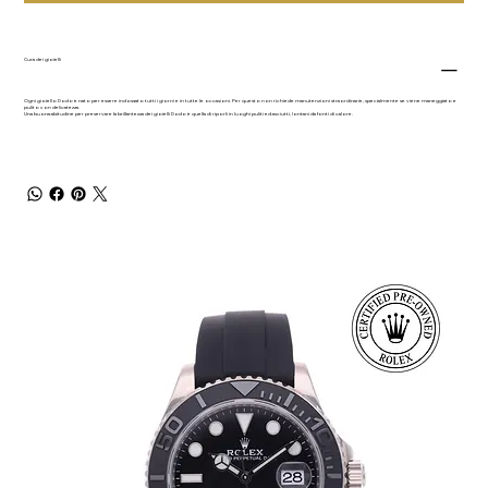
Cura dei gioielli
Ogni gioiello Dodo è nato per essere indossato tutti i giorni e in tutte le occasioni. Per questo non richiede manutenzioni straordinarie, specialmente se viene maneggiato e
pulito con delicatezza.
Una buona abitudine per preservare la brillantezza dei gioielli Dodo è quella di riporli in luoghi puliti ed asciutti, lontani da fonti di calore.