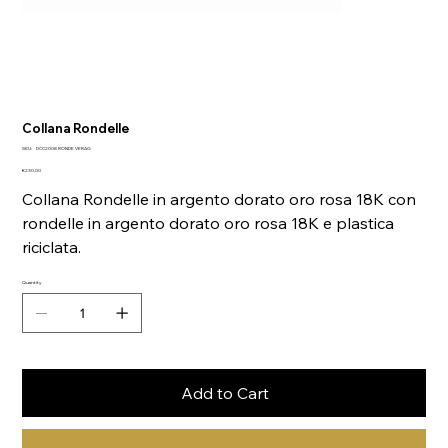
Collana Rondelle
SKU
SKU:
DCC2008 RONDE VERAG
DCC2008
Price
RONDE
€230.00
VERAG
Collana Rondelle in argento dorato oro rosa 18K con
rondelle in argento dorato oro rosa 18K e plastica
riciclata.
Quantity
Add to Cart