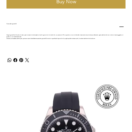
Buy Now
Cura dei gioielli
Ogni gioiello Dodo è nato per essere indossato tutti i giorni e in tutte le occasioni. Per questo non richiede manutenzioni straordinarie, specialmente se viene maneggiato e
pulito con delicatezza.
Una buona abitudine per preservare la brillantezza dei gioielli Dodo è quella di riporli in luoghi puliti ed asciutti, lontani da fonti di calore.