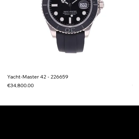
Yacht-Master 42 - 226659
Bl
Price
Pri
€34,800.00
€4