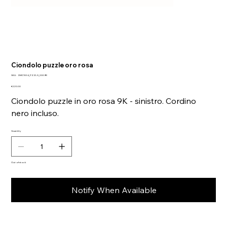
Ciondolo puzzle oro rosa
SKU
SKU:
DMC1004_PZZLS_0009R
DMC1004_PZZLS_0009R
Price
€220.00
Ciondolo puzzle in oro rosa 9K - sinistro. Cordino
nero incluso.
Quantity
Out of stock
Notify When Available