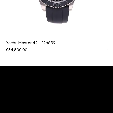
Yacht-Master 42 - 226659
Bl
Price
Pri
€34,800.00
€4
EXPLORE MANI.BOUTIQUE
Rolex