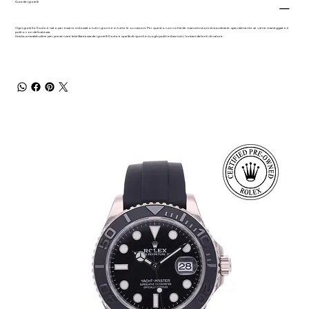
Cura dei gioielli
Ogni gioiello Dodo è nato per essere indossato tutti i giorni e in tutte le occasioni. Per questo non richiede manutenzioni straordinarie, specialmente se viene maneggiato e
pulito con delicatezza.
Una buona abitudine per preservare la brillantezza dei gioielli Dodo è quella di riporli in luoghi puliti ed asciutti, lontani da fonti di calore.