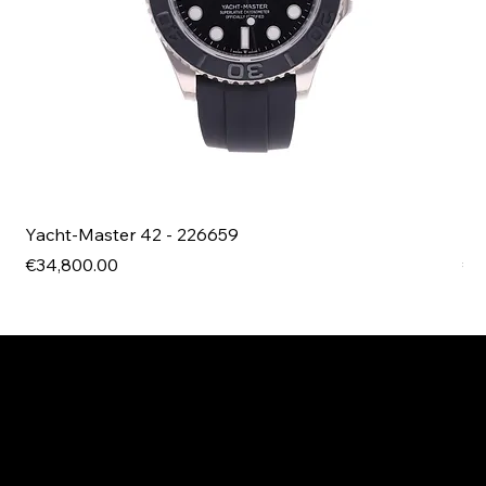
Yacht-Master 42 - 226659
Bl
Price
Pri
€34,800.00
€4