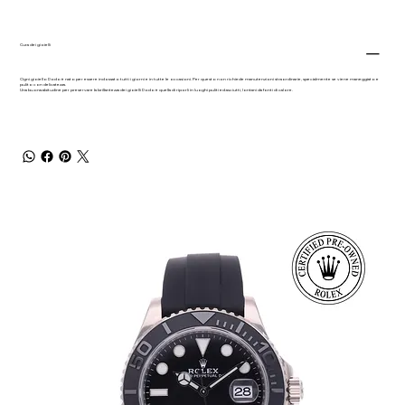
Cura dei gioielli
Ogni gioiello Dodo è nato per essere indossato tutti i giorni e in tutte le occasioni. Per questo non richiede manutenzioni straordinarie, specialmente se viene maneggiato e
pulito con delicatezza.
Una buona abitudine per preservare la brillantezza dei gioielli Dodo è quella di riporli in luoghi puliti ed asciutti, lontani da fonti di calore.