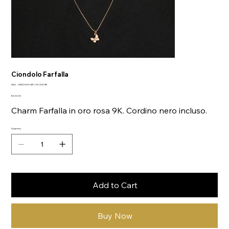
Ciondolo Farfalla
SKU
SKU:
DMC2003-BFLYS-0009R
DMC2003-
Price
BFLYS-
€220.00
0009R
Charm Farfalla in oro rosa 9K. Cordino nero incluso.
Quantity
Add to Cart
Buy Now