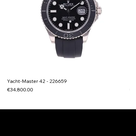
Yacht-Master 42 - 226659
Bl
Price
Pri
€34,800.00
€4