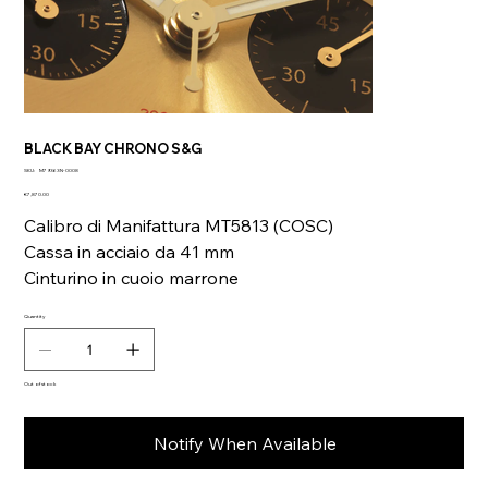
BLACK BAY CHRONO S&G
SKU
SKU:
M79363N-0008
M79363N-
Price
0008
€7,870.00
Calibro di Manifattura MT5813 (COSC)
Cassa in acciaio da 41 mm
Cinturino in cuoio marrone
Quantity
Out of stock
Notify When Available