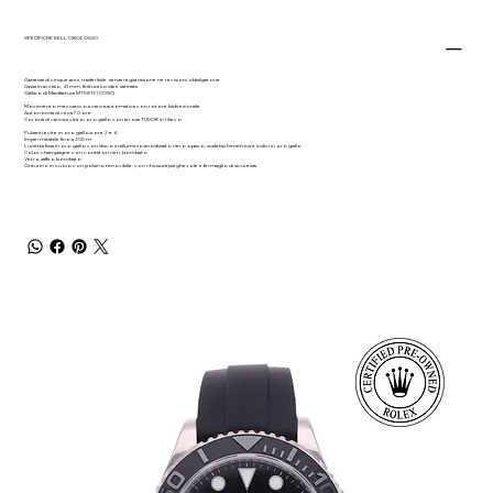
SPECIFICHE DELL’OROLOGIO
Garanzia di cinque anni, trasferibile, senza registrazione né revisioni obbligatorie
Cassa in acciaio, 41 mm, finitura lucida e satinata
Calibro di Manifattura MT5813 (COSC)
Movimento meccanico a carica automatica con rotore bidirezionale
Autonomia di circa 70 ore
Corona di carica a vite in oro giallo con la rosa TUDOR in rilievo
Pulsanti a vite in oro giallo a ore 2 e 4
Impermeabile fino a 200 m
Lunetta fissa in oro giallo con disco in alluminio anodizzato nero opaco, scala tachimetrica e indici in oro giallo
Color champagne con contatori neri, bombato
Vetro zaffiro bombato
Cinturino in cuoio con polsino rimovibile, con chiusura pieghevole e fermaglio di sicurezza