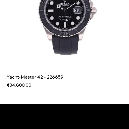
Yacht-Master 42 - 226659
Bl
Price
Pri
€34,800.00
€4