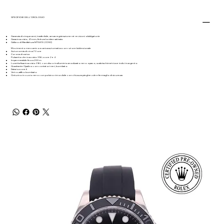
SPECIFICHE DELL’OROLOGIO
Garanzia di cinque anni, trasferibile, senza registrazione né revisioni obbligatorie
Cassa in acciaio, 41 mm, finitura lucida e satinata
Calibro di Manifattura MT5813 (COSC)
Movimento meccanico a carica automatica con rotore bidirezionale
Autonomia di circa 70 ore
Corona di carica
Pulsanti a vite in acciaio 316L a ore 2 e 4
Impermeabile fino a 200 m
Lunetta fissa in acciaio 316L con disco in alluminio anodizzato nero opaco, scala tachimetrica e indici in argento
Quadrante Opalino con contatori neri, bombato
Datario a ore 6
Vetro zaffiro bombato
Cinturino in cuoio nero con polsino rimovibile con chiusura pieghevole e fermaglio di sicurezza