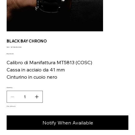
BLACK BAY CHRONO
SKU
SKU:
M79360N-0006
M79360N-
Price
0006
€5,600.00
Calibro di Manifattura MT5813 (COSC)
Cassa in acciaio da 41 mm
Cinturino in cuoio nero
Quantity
Out of stock
Notify When Available