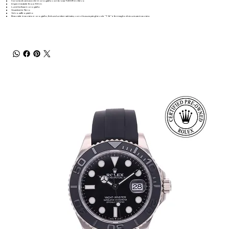
Corona di carica a vite in oro giallo con la rosa TUDOR in rilievo
Impermeabile fino a 100 m
Lunetta fissa in oro giallo
Quadrante Nero
Vetro zaffiro piatto
Bracciale in acciaio e oro giallo, finitura lucida e satinata, con chiusura pieghevole “T‑fit” e fermaglio di sicurezza in acciaio