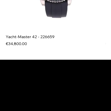
Yacht-Master 42 - 226659
Bl
Price
Pri
€34,800.00
€4
EXPLORE MANI.BOUTIQUE
Rolex
Rolex Certified Pre-Owned