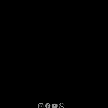
Tel.
+39 079 231093
Via Roma 28, 07100 Sassari
MANI BOUTIQUE
The Boutique
Confidence
Partnership
Contacts
Terms of Use
Privacy Policy
Cookies
© 2026 | Manì Boutique S.r.l. | P.IVA. IT01580850905