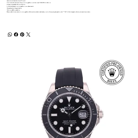
Autonomia di circa 70 ore
Corona di carica a vite in oro giallo con la rosa TUDOR in rilievo
Impermeabile fino a 100 m
Lunetta fissa in oro giallo con diamanti
Quadrante Argentato
Vetro zaffiro piatto
Bracciale in acciaio e oro giallo, finitura lucida e satinata, con chiusura pieghevole “T‑fit” e fermaglio di sicurezza in acciaio