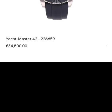
Yacht-Master 42 - 226659
Bl
Price
Pri
€34,800.00
€4
EXPLORE MANI.BOUTIQUE
Rolex
Rolex Certified Pre-Owned