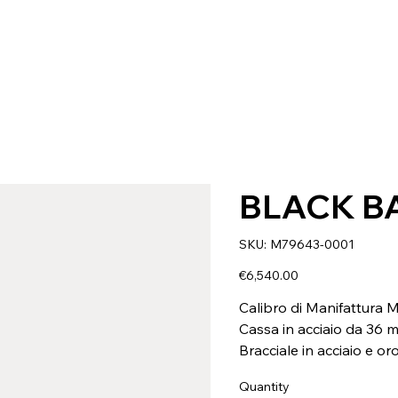
BLACK B
SKU
SKU:
M79643-0001
M79643-
0001
Price
€6,540.00
Calibro di Manifattura
Cassa in acciaio da 36 
Bracciale in acciaio e oro
Quantity