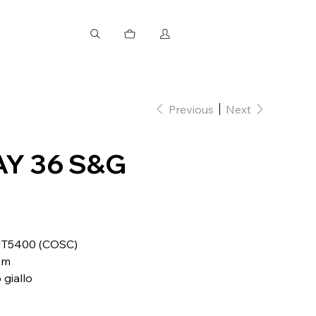
Previous
Next
AY 36 S&G
 MT5400 (COSC)
mm
 giallo