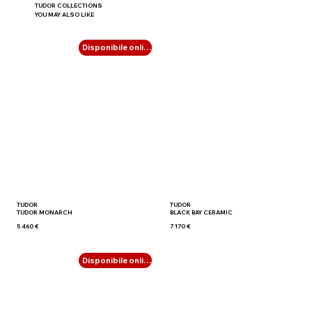
TUDOR COLLECTIONS
YOU MAY ALSO LIKE
Disponibile online
TUDOR
TUDOR
TUDOR MONARCH
BLACK BAY CERAMIC
5 460 €
7 170 €
Disponibile online