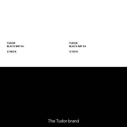
TUDOR
TUDOR
BLACK BAY 54
BLACK BAY 54
4 380 €
4 150 €
The Tudor brand