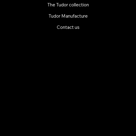
The Tudor collection
Tudor Manufacture
Contact us
EXPLORE MANI.BOUTIQUE
Rolex
Rolex Certified Pre-Owned
Tudor