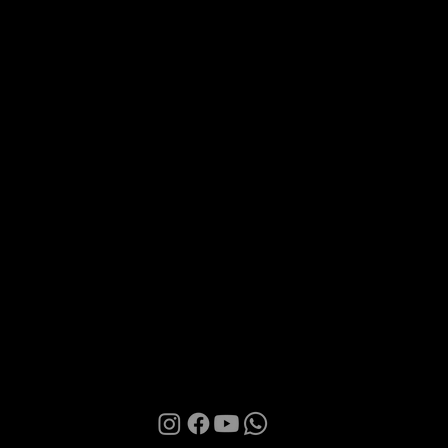
Via Roma 28, 07100 Sassari
MANI BOUTIQUE
The Boutique
Confidence
Partnership
Contacts
Terms of Use
Privacy Policy
Cookies
© 2026 | Manì Boutique S.r.l. | P.IVA. IT01580850905