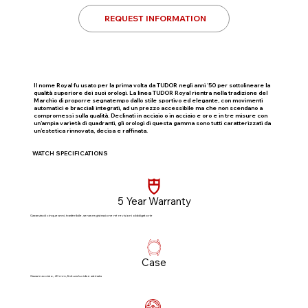
REQUEST INFORMATION
Il nome Royal fu usato per la prima volta da TUDOR negli anni ’50 per sottolineare la
qualità superiore dei suoi orologi. La linea TUDOR Royal rientra nella tradizione del
Marchio di proporre segnatempo dallo stile sportivo ed elegante, con movimenti
automatici e bracciali integrati, ad un prezzo accessibile ma che non scendano a
compromessi sulla qualità. Declinati in acciaio o in acciaio e oro e in tre misure con
un’ampia varietà di quadranti, gli orologi di questa gamma sono tutti caratterizzati da
un’estetica rinnovata, decisa e raffinata.
WATCH SPECIFICATIONS
5 Year Warranty
Garanzia di cinque anni, trasferibile, senza registrazione né revisioni obbligatorie​
Case
Cassa in acciaio, 40 mm, finitura lucida e satinata