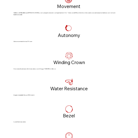
Movement
Calibro di Manifattura MT5633 (COSC), con una precisione compresa tra −2 e +4 secondi Movimento meccanico a carica automatica con rotore
bidirezionale
Autonomy
Autonomia di circa 70 ore
Winding Crown
Corona di carica a vite in acciaio con il logo TUDOR in rilievo
Water Resistance
Impermeabile fino a 100 metri
Bezel
Lunetta in acciaio