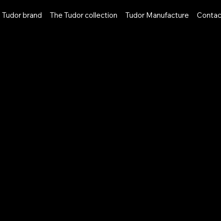
 Tudor brand
The Tudor collection
Tudor Manufacture
Contac
NLINE
BOUTIQUE
ERVICES
SERVICES