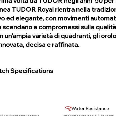
prima volta da TUDOR negli anni ’50 per 
 linea TUDOR Royal rientra nella tradizi
o ed elegante, con movimenti automatici
scendano a compromessi sulla qualità. D
on un’ampia varietà di quadranti, gli or
innovata, decisa e raffinata.
ch Specifications
Water Resistance