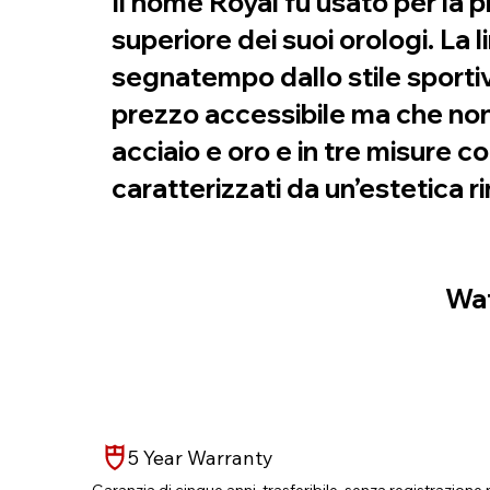
Il nome Royal fu usato per la 
superiore dei suoi orologi. La
segnatempo dallo stile sportiv
prezzo accessibile ma che non 
acciaio e oro e in tre misure c
caratterizzati da un’estetica r
Wat
5 Year Warranty