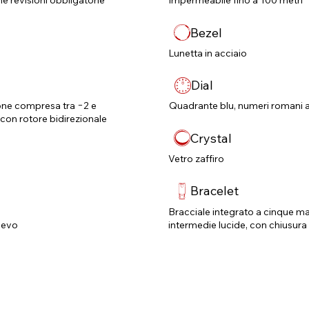
né revisioni obbligatorie​
Impermeabile fino a 100 metri
Bezel
Lunetta in acciaio
Dial
one compresa tra −2 e
Quadrante blu, numeri romani a
on rotore bidirezionale
Crystal
Vetro zaffiro
Bracelet
Bracciale integrato a cinque mag
lievo
intermedie lucide, con chiusura