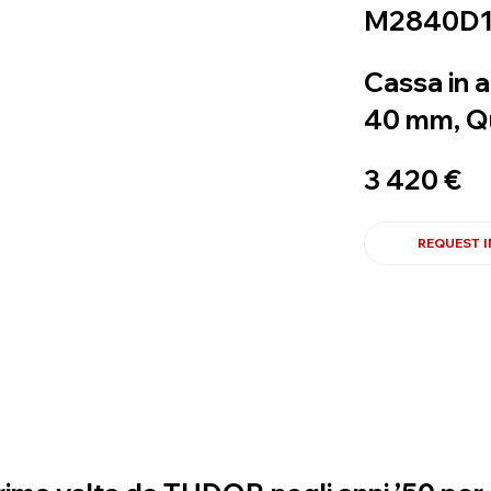
M2840D1
Cassa in a
40 mm, Q
3 420 €
REQUEST 