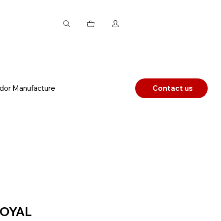
dor Manufacture
Contact us
OYAL