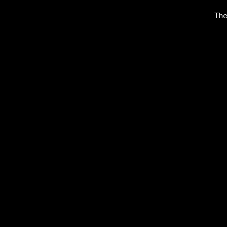
The
EXPLORE
O
MANI.BOUTIQ
S