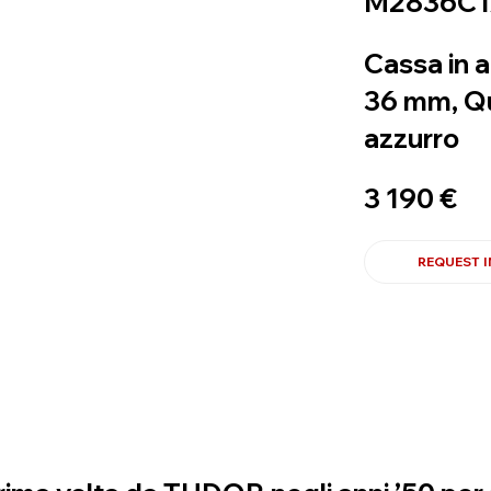
M2836C1
Cassa in a
36 mm, Q
azzurro
3 190 €
REQUEST 