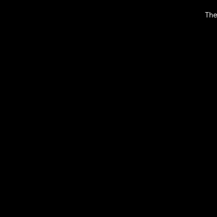
The
EXPLORE
O
MANI.BOUTIQ
S