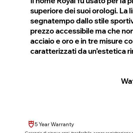
Il nome Royal fu usato per la 
superiore dei suoi orologi. La
segnatempo dallo stile sportiv
prezzo accessibile ma che non 
acciaio e oro e in tre misure c
caratterizzati da un’estetica r
Wat
5 Year Warranty