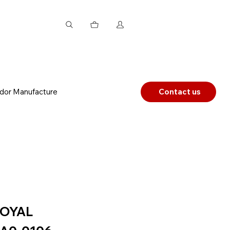
dor Manufacture
Contact us
OYAL