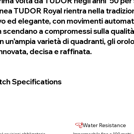
prima volta da TUDOR negli anni ’50 per 
 linea TUDOR Royal rientra nella tradizi
o ed elegante, con movimenti automatici
scendano a compromessi sulla qualità. D
on un’ampia varietà di quadranti, gli or
innovata, decisa e raffinata.
ch Specifications
Water Resistance