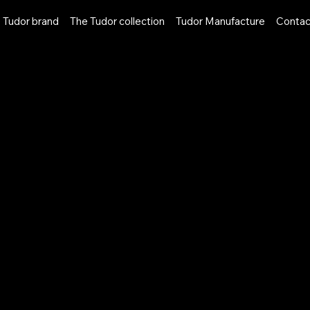
 Tudor brand
The Tudor collection
Tudor Manufacture
Contac
NLINE
BOUTIQUE
ERVICES
SERVICES