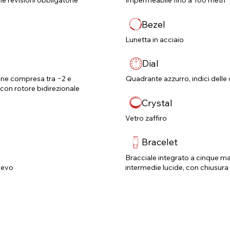
né revisioni obbligatorie​
Impermeabile fino a 100 metri
Bezel
Lunetta in acciaio
Dial
one compresa tra −2 e
Quadrante azzurro, indici delle 
on rotore bidirezionale
Crystal
Vetro zaffiro
Bracelet
Bracciale integrato a cinque mag
lievo
intermedie lucide, con chiusura