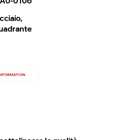
A0-0106
cciaio,
uadrante
INFORMATION