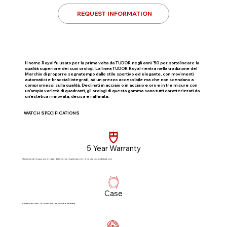
REQUEST INFORMATION
Il nome Royal fu usato per la prima volta da TUDOR negli anni ’50 per sottolineare la
qualità superiore dei suoi orologi. La linea TUDOR Royal rientra nella tradizione del
Marchio di proporre segnatempo dallo stile sportivo ed elegante, con movimenti
automatici e bracciali integrati, ad un prezzo accessibile ma che non scendano a
compromessi sulla qualità. Declinati in acciaio o in acciaio e oro e in tre misure con
un’ampia varietà di quadranti, gli orologi di questa gamma sono tutti caratterizzati da
un’estetica rinnovata, decisa e raffinata.
WATCH SPECIFICATIONS
5 Year Warranty
Garanzia di cinque anni, trasferibile, senza registrazione né revisioni obbligatorie​
Case
Cassa in acciaio, 36 mm, finitura lucida e satinata