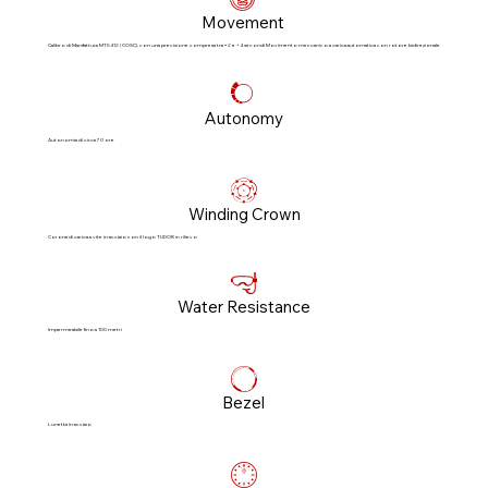
Movement
Calibro di Manifattura MT5412 (COSC), con una precisione compresa tra −2 e +4 secondi Movimento meccanico a carica automatica con rotore bidirezionale
Autonomy
Autonomia di circa 70 ore
Winding Crown
Corona di carica a vite in acciaio con il logo TUDOR in rilievo
Water Resistance
Impermeabile fino a 100 metri
Bezel
Lunetta in acciaio