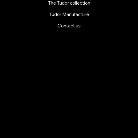
The Tudor collection
Tudor Manufacture
Contact us
EXPLORE MANI.BOUTIQUE
Rolex
Rolex Certified Pre-Owned
Tudor