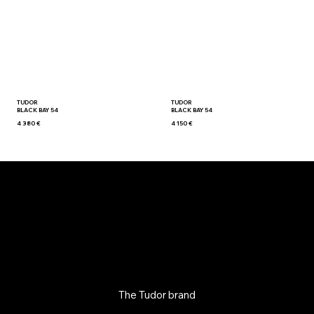
TUDOR
TUDOR
BLACK BAY 54
BLACK BAY 54
4 380 €
4 150 €
The Tudor brand