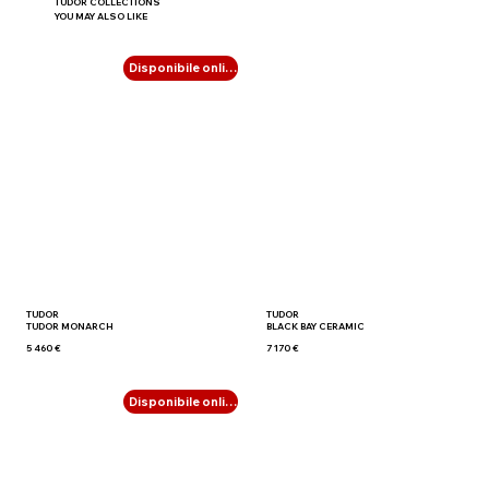
TUDOR COLLECTIONS
YOU MAY ALSO LIKE
Disponibile online
TUDOR
TUDOR
TUDOR MONARCH
BLACK BAY CERAMIC
5 460 €
7 170 €
Disponibile online