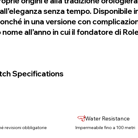
rie origini e alla tradizione orologier
dall’eleganza senza tempo. Disponibile i
onché in una versione con complicazione 
 nome all’anno in cui il fondatore di Role
ch Specifications
Water Resistance
né revisioni obbligatorie​
Impermeabile fino a 100 metri