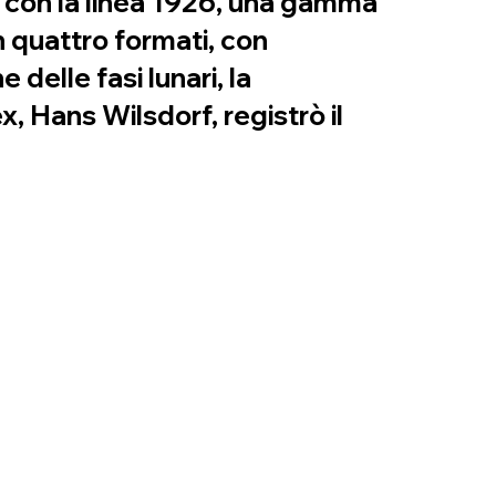
a con la linea 1926, una gamma
n quattro formati, con
delle fasi lunari, la
x, Hans Wilsdorf, registrò il