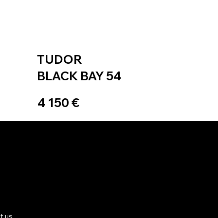
TUDOR
BLACK BAY 54
4 150 €
t us