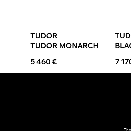
TUDOR
TU
TUDOR MONARCH
BLA
5 460 €
7 17
The