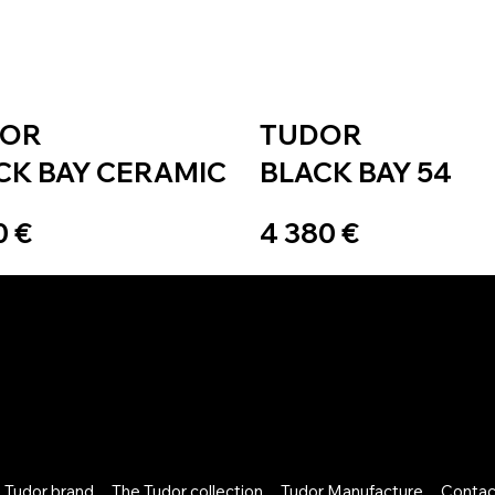
DOR
TUDOR
CK BAY CERAMIC
BLACK BAY 54
0 €
4 380 €
 Tudor brand
The Tudor collection
Tudor Manufacture
Contac