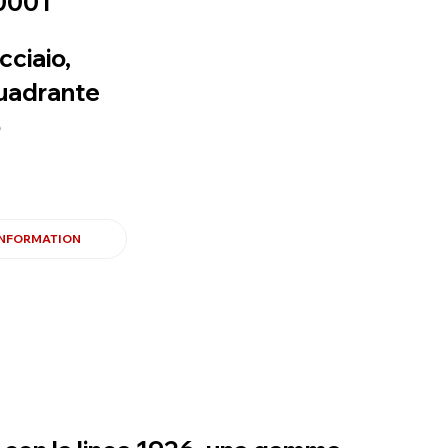
0001
cciaio,
uadrante
o
INFORMATION