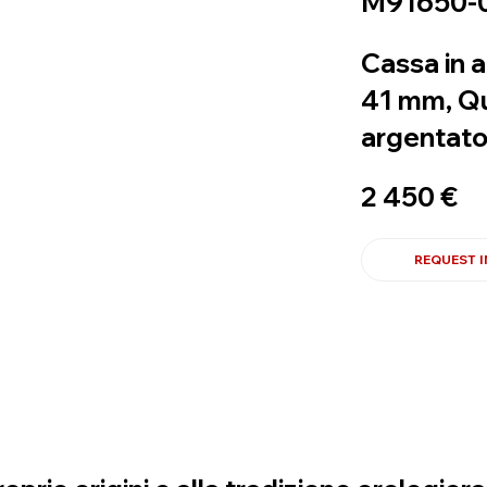
M91650-
Cassa in a
41 mm, Q
argentat
2 450 €
REQUEST 