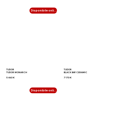
Disponibile online
TUDOR
TUDOR
TUDOR MONARCH
BLACK BAY CERAMIC
5 460 €
7 170 €
Disponibile online