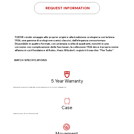
REQUEST INFORMATION
TUDOR rende omaggio alle proprie origini e alla tradizione orologiera con la linea
1926, una gamma di orologi meccanici classici, dall’eleganza senza tempo.
Disponibile in quattro formati, con un’ampia scelta di quadranti, nonché in una
versione con complicazione delle fasi lunari, la collezione 1926 deve il proprio nome
all’anno in cui il fondatore di Rolex, Hans Wilsdorf, registrò il marchio “The Tudor”.
WATCH SPECIFICATIONS
5 Year Warranty
Garanzia di cinque anni, trasferibile, senza registrazione né revisioni obbligatorie​
Case
Cassa in acciaio, 36 mm, finitura lucida
Movement