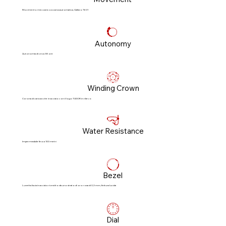
Movimento meccanico a carica automatica, Calibro T601
Autonomy
Autonomia di circa 38 ore
Winding Crown
Corona di carica a vite in acciaio con il logo TUDOR in rilievo
Water Resistance
Impermeabile fino a 100 metri
Bezel
Lunetta liscia in acciaio rivestito da uno strato di oro rosa di 0,3 mm, finitura lucida
Dial