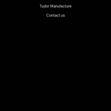
Tudor Manufacture
Contact us
EXPLORE MANI.BOUTIQUE
Rolex
Rolex Certified Pre-Owned
Tudor
Baume & Mercier