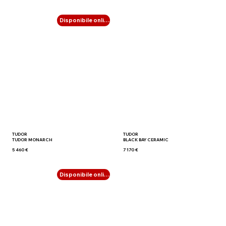
Disponibile online
TUDOR
TUDOR
TUDOR MONARCH
BLACK BAY CERAMIC
5 460 €
7 170 €
Disponibile online