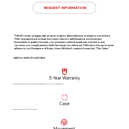
REQUEST INFORMATION
TUDOR rende omaggio alle proprie origini e alla tradizione orologiera con la linea
1926, una gamma di orologi meccanici classici, dall’eleganza senza tempo.
Disponibile in quattro formati, con un’ampia scelta di quadranti, nonché in una
versione con complicazione delle fasi lunari, la collezione 1926 deve il proprio nome
all’anno in cui il fondatore di Rolex, Hans Wilsdorf, registrò il marchio “The Tudor”.
WATCH SPECIFICATIONS
5 Year Warranty
Garanzia di cinque anni, trasferibile, senza registrazione né revisioni obbligatorie​
Case
Cassa in acciaio, 36 mm, finitura lucida
Movement