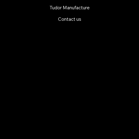
Tudor Manufacture
Contact us
EXPLORE MANI.BOUTIQUE
Rolex
Rolex Certified Pre-Owned
Tudor
Baume & Mercier