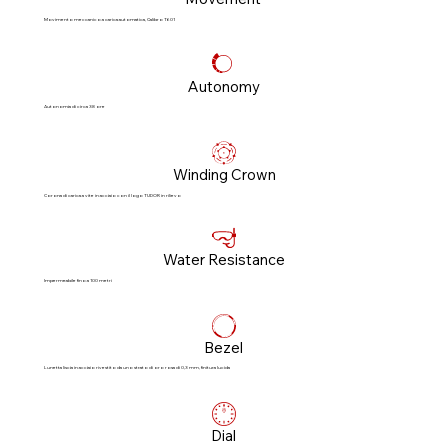
Movimento meccanico a carica automatica, Calibro T601
Autonomy
Autonomia di circa 38 ore
Winding Crown
Corona di carica a vite in acciaio con il logo TUDOR in rilievo
Water Resistance
Impermeabile fino a 100 metri
Bezel
Lunetta liscia in acciaio rivestito da uno strato di oro rosa di 0,3 mm, finitura lucida
Dial