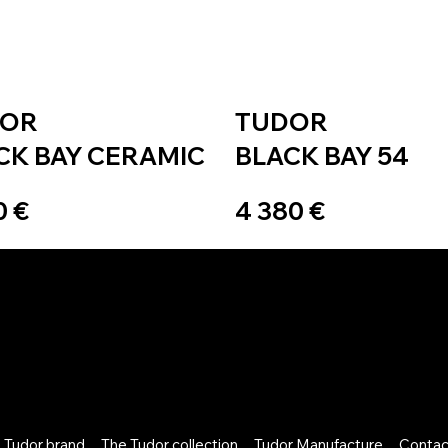
DOR
TUDOR
CK BAY CERAMIC
BLACK BAY 54
0 €
4 380 €
 Tudor brand
The Tudor collection
Tudor Manufacture
Contac