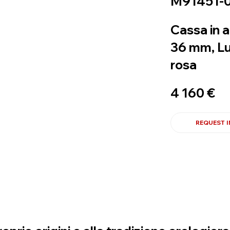
M91451-
Cassa in a
36 mm, Lu
rosa
4 160 €
REQUEST 