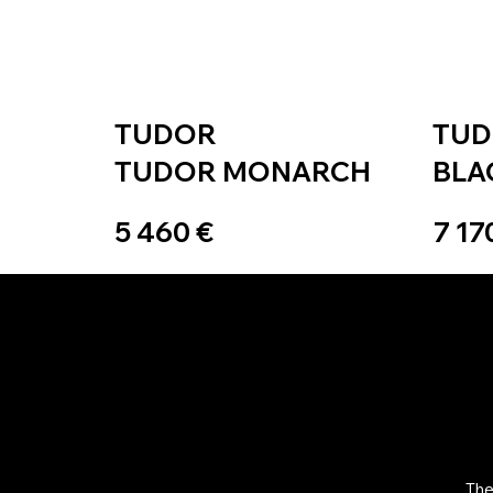
TUDOR
TU
TUDOR MONARCH
BLA
5 460 €
7 17
The