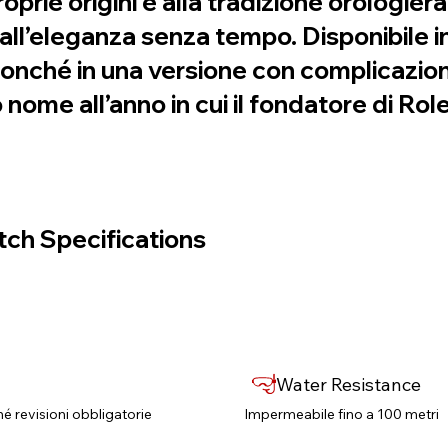
rie origini e alla tradizione orologier
dall’eleganza senza tempo. Disponibile i
onché in una versione con complicazione 
 nome all’anno in cui il fondatore di Role
ch Specifications
Water Resistance
né revisioni obbligatorie​
Impermeabile fino a 100 metri