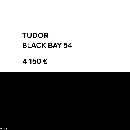
TUDOR
BLACK BAY 54
4 150 €
t us