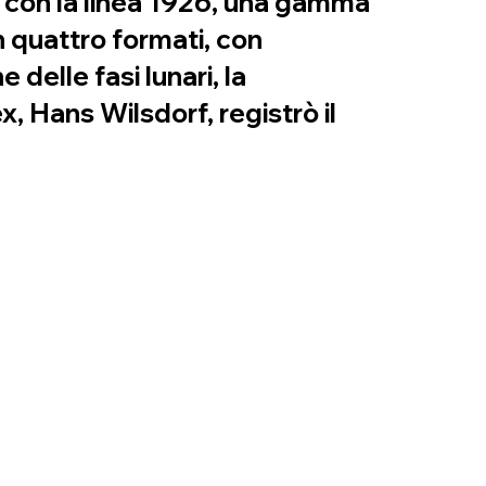
a con la linea 1926, una gamma
n quattro formati, con
delle fasi lunari, la
x, Hans Wilsdorf, registrò il