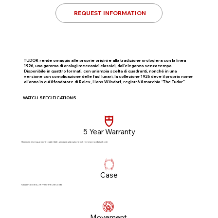
REQUEST INFORMATION
TUDOR rende omaggio alle proprie origini e alla tradizione orologiera con la linea
1926, una gamma di orologi meccanici classici, dall’eleganza senza tempo.
Disponibile in quattro formati, con un’ampia scelta di quadranti, nonché in una
versione con complicazione delle fasi lunari, la collezione 1926 deve il proprio nome
all’anno in cui il fondatore di Rolex, Hans Wilsdorf, registrò il marchio “The Tudor”.
WATCH SPECIFICATIONS
5 Year Warranty
Garanzia di cinque anni, trasferibile, senza registrazione né revisioni obbligatorie​
Case
Cassa in acciaio, 28 mm, finitura lucida
Movement