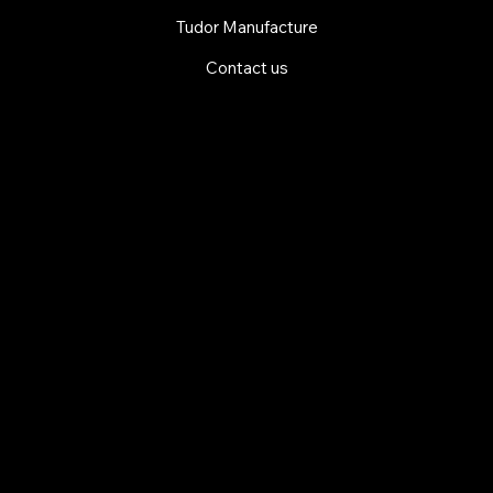
Tudor Manufacture
Contact us
EXPLORE MANI.BOUTIQUE
Rolex
Rolex Certified Pre-Owned
Tudor
Baume & Mercier