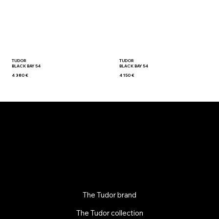
TUDOR
TUDOR
BLACK BAY 54
BLACK BAY 54
4 380 €
4 150 €
The Tudor brand
The Tudor collection