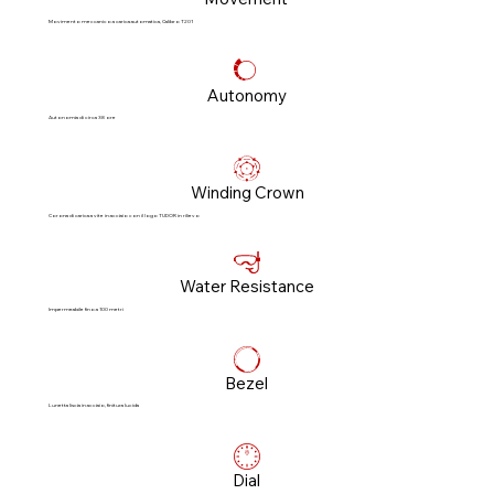
Movimento meccanico a carica automatica, Calibro T201
Autonomy
Autonomia di circa 38 ore
Winding Crown
Corona di carica a vite in acciaio con il logo TUDOR in rilievo
Water Resistance
Impermeabile fino a 100 metri
Bezel
Lunetta liscia in acciaio, finitura lucida
Dial