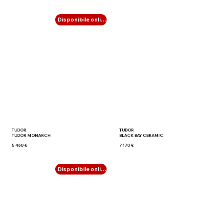
Disponibile online
TUDOR
TUDOR
TUDOR MONARCH
BLACK BAY CERAMIC
5 460 €
7 170 €
Disponibile online